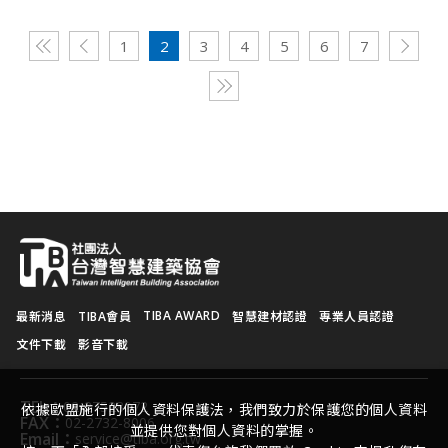
1
2
3
4
5
6
7
TIBA AWARD
最新消息
TIBA會員
智慧建材認證
專業人員認證
文件下載
影音下載
TEL：
02-27528072
依據歐盟施行的個人資料保護法，我們致力於保護您的個人資料
FAX：
02-2732-8006
並提供您對個人資料的掌握。
Email：
service@tiba.org.tw