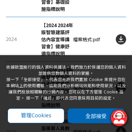
習會】基礎設
施指標說明
【2024 2024年
版智慧建築評
2024
估內容宣導講
檔案格式:
pdf
習會】健康舒
適指標說明
依據歐盟施行的個人資料保護法，我們致力於保護您的個人資料
【2024 2024年
並提供您對個人資料的掌握。
版智慧建築評
按一下「全部接受」，代表您允許我們置放 Cookie 來提升您在
估內容宣導講
本網站上的使用體驗、協助我們分析網站效能和使用狀況，以及
2024
檔案格式:
pdf
習會】整體架
讓我們投放相關聯的行銷內容。您可以在下方管理 Cookie 設
構及智慧創新
定。 按一下「確認」即代表您同意採用目前的設定。
指標說明
管理Cookies
全部接受
114年智慧綠建
築專業人員教
2025