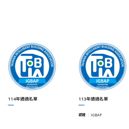
113年通過名單
114年通過名單
認證
IGBAP