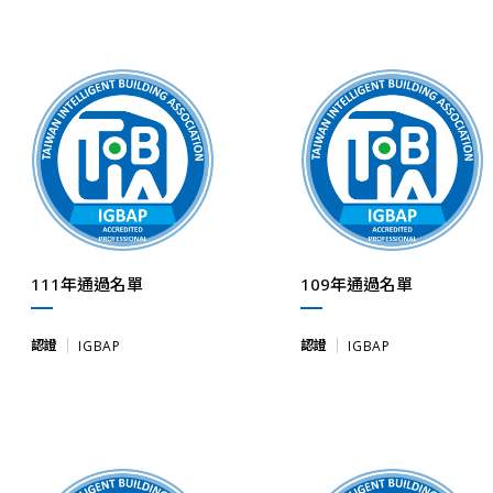
111年通過名單
109年通過名單
認證
認證
IGBAP
IGBAP