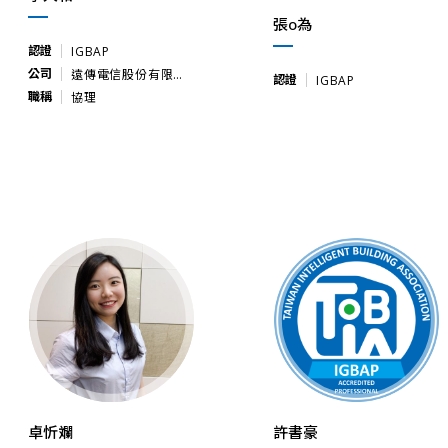
張o為
認證
IGBAP
公司
遠傳電信股份有限公司
認證
IGBAP
職稱
協理
卓忻斕
許書豪