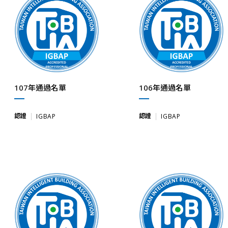
107年通過名單
106年通過名單
認證
認證
IGBAP
IGBAP