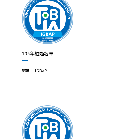
105年通過名單
認證
IGBAP