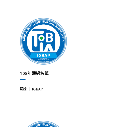
108年通過名單
認證
IGBAP