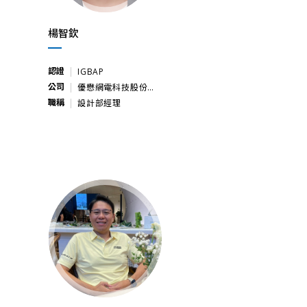
楊智欽
認證
IGBAP
公司
優懋網電科技股份有限公司
職稱
設計部經理