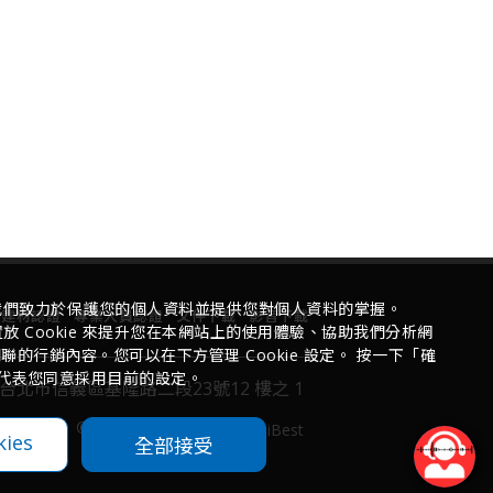
我們致力於保護您的個人資料並提供您對個人資料的掌握。
慧建材認證
專業人員認證
文件下載
影音下載
 Cookie 來提升您在本網站上的使用體驗、協助我們分析網
的行銷內容。您可以在下方管理 Cookie 設定。 按一下「確
代表您同意採用目前的設定。
台北市信義區基隆路二段23號12 樓之 1
©
2026
TIBA. |
Design
by
iBest
ies
全部接受