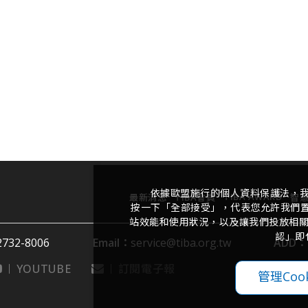
依據歐盟施行的個人資料保護法，
TIBA AWARD
最新消息
TIBA會員
智
按一下「全部接受」，代表您允許我們置放
站效能和使用狀況，以及讓我們投放相關聯
認」即
2732-8006
Email：
service@tiba.org.tw
ADD：
YOUTUBE
訂閱電子報
管理Cook