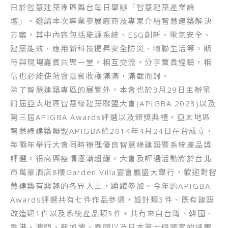
日於智慧建築專區舞台每日舉辦「智慧建築產業論
壇」。邀請本次專業參展廠商及專家介紹智慧建築解決
方案，其中內容包括能源系統、ESG創新、電氣安全、
建築能效、應用新科技提昇安全防災、物聯生活等，期
待與現場嘉賓共聚一堂，相互交流，分享寶貴經驗，相
信也必能使蒞會嘉賓收穫滿滿，滿載而歸。
除了智慧建築專區的展覽外，本會也於3月29日主辦第
四屆亞太地區智慧綠建築聯盟大會(APIGBA 2023)以及
第三屆APIGBA Awards評選以及頒獎典禮。亞太地區
智慧綠建築聯盟APIGBA於2014年4月24日在台成立，
每兩年舉行大會同時辦理優良智慧綠建築暨系統產品獎
評選。很高興疫情逐漸趨緩，大會及評選活動將於台北
市萬豪酒店8樓Garden Villa宴會廳盛大舉行，歡迎對智
慧建築有興趣的各界人士，踴躍參加。今年的APIGBA
Awards評選共有七件作品參選，設計類3件、既有建築
改造類1件以及系統產品類3件。共有來自台灣、韓國、
香港、澳門、新加坡、泰國以及日本等七個國家的評審