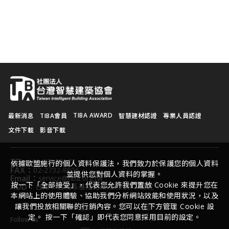
TIBA AWARD
最新消息
TIBA會員
智慧建材認證
專業人員認證
文件下載
影音下載
TEL：
02-27528072
依據歐盟施行的個人資料保護法，我們致力於保護您的個人資料
FAX：
02-2732-8006
並提供您對個人資料的掌握。
Email：
service@tiba.org.tw
按一下「全部接受」，代表您允許我們置放 Cookie 來提升您在
ADD：
台北市信義區基隆路二段23號12 樓之 1
本網站上的使用體驗、協助我們分析網站效能和使用狀況，以及
讓我們投放相關聯的行銷內容。您可以在下方管理 Cookie 設
LINKEDIN
YOUTUBE
定。 按一下「確認」即代表您同意採用目前的設定。
Follow Us