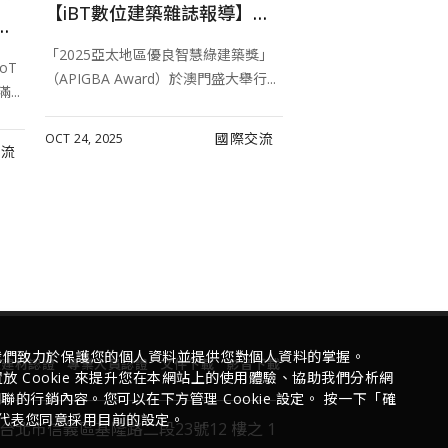
【iBT數位建築雜誌報導】第五屆亞太地區智慧綠建築聯盟論壇暨APIGBA Awards頒獎典禮圓滿落幕！
NOV 25, 2025
台灣智慧建築暨智慧建材 IoT 應用論壇」分享日本見學成果，圓滿落幕!
「2025亞太地區優良智慧綠建築獎」
oT
（APIGBA Award）於澳門盛大舉行...
..
國際交流
OCT 24, 2025
交流
我們致力於保護您的個人資料並提供您對個人資料的掌握。
慧建材認證
專業人員認證
文件下載
影音下載
 Cookie 來提升您在本網站上的使用體驗、協助我們分析網
的行銷內容。您可以在下方管理 Cookie 設定。 按一下「確
代表您同意採用目前的設定。
台北市信義區基隆路二段23號12 樓之 1