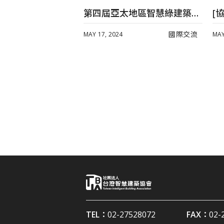
國際交流
第四屆亞太地區智慧綠建築聯盟大會暨第三屆亞太智慧綠建築暨系統產品獎頒獎典禮 精華影片出爐囉!
國際交流
MAY 17, 2024
MAY
TEL：
02-27528072
FAX：
02-