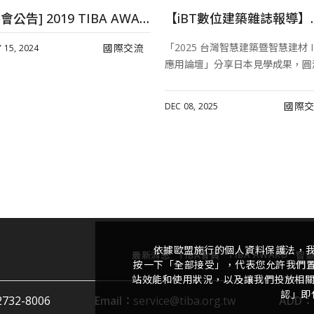
[協會公告] 2019 TIBA AWARDS第三屆亞太地區優良智慧綠建築暨系統產品獎-台灣初選」頒獎典禮暨作品發表會相關報導(一)
【iBT數位建築雜誌報導】「2025 
「2025 台灣智慧建築暨智慧建材 I
國際交流
 15, 2024
應用論壇」分享日本見學成果，圓滿.
國際
DEC 08, 2025
依據歐盟施行的個人資料保護法，
TIBA AWARD
最新消息
TIBA會員
智
按一下「全部接受」，代表您允許我們置放
站效能和使用狀況，以及讓我們投放相關聯
認」即
2732-8006
Email：
service@tiba.org.tw
ADD：