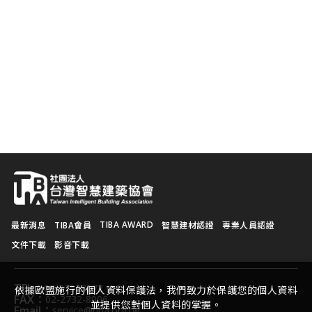
M
TIBA AWARD
最新消息
TIBA會員
智慧建材認證
專業人員認證
文件下載
影音下載
TEL：
02-27528072
依據歐盟施行的個人資料保護法，我們致力於保護您的個人資料
FAX：
02-2732-8006
並提供您對個人資料的掌握。
Email：
service@tiba.org.tw