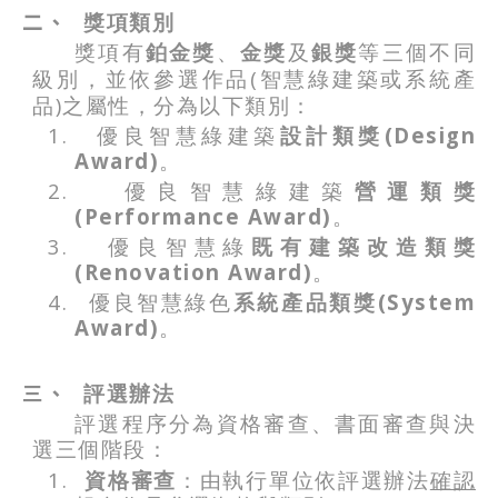
二、
獎項類別
獎項有
鉑金獎
、
金獎
及
銀獎
等三個不同
(
級別，並依參選作品
智慧綠建築或系統產
)
品
之屬性，分為以下類別：
1.
(Design
優良智慧綠建築
設計類獎
Award)
。
2.
優良智慧綠建築
營運類獎
(Performance Award)
。
3.
優良智慧綠
既有
建築
改造類獎
(Renovation Award)
。
4.
(System
優良智慧綠色
系統產品類獎
Award)
。
三、
評選辦法
評選程序分為資格審查、書面審查與決
選三個階段：
1.
資格審查
：由執行單位依評選辦法
確認