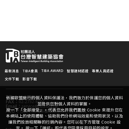
TIBA AWARD
最新消息
TIBA會員
智慧建材認證
專業人員認證
文件下載
影音下載
TEL：
02-27528072
依據歐盟施行的個人資料保護法，我們致力於保護您的個人資料
FAX：
02-2732-8006
並提供您對個人資料的掌握。
Email：
service@tiba.org.tw
按一下「全部接受」，代表您允許我們置放 Cookie 來提升您在
ADD：
台北市信義區基隆路二段23號12 樓之 1
本網站上的使用體驗、協助我們分析網站效能和使用狀況，以及
讓我們投放相關聯的行銷內容。您可以在下方管理 Cookie 設
LINKEDIN
YOUTUBE
定。 按一下「確認」即代表您同意採用目前的設定。