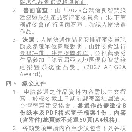
報名作品參選資格與類別
。
2.
2026
書面審查
：由「
台灣優良智慧綠
(
建築暨系統產品獎評審委員會」
以下簡
)
稱評委會
進行書面審查，
確認入圍決選
作品
。
3.
決選
：入圍決選作品將安排評審委員現
勘及參選單位簡報說明，由評委會
進行
最後評選，決定得獎名單
，並推薦優秀
作品參加
「
第五屆亞太地區優良智慧綠
(2027 APIGBA
建築暨系統產品獎」
Award)
。
四、
繳交文件
1.
申請參選之作品資料內容需以中文撰
寫，於報名截止日期前郵寄至社團法人
8
台灣智慧建築協會；
參選作品需繳交
PDF
1
份紙本及
格式電子檔案
份，內容
(
)
60
(A4
)
含附件
總頁數不超過
頁
規格
。
確認
2.
各類獎項申請內容至少須包含下列各項
送出