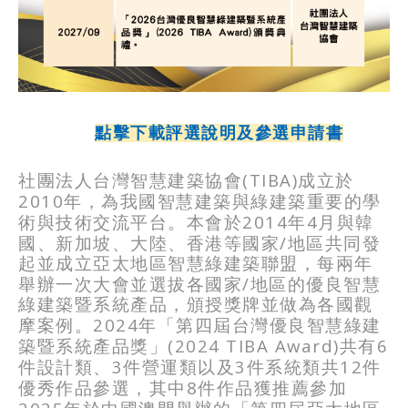
點擊下載評選說明及參選申請書
(TIBA)
社團法人台灣智慧建築協會
成立於
2010
年，為我國智慧建築與綠建築重要的學
2014
4
術與技術交流平台。本會於
年
月與韓
/
國、新加坡、大陸、香港等國家
地區共同發
起並成立亞太地區智慧綠建築聯盟，每兩年
/
舉辦一次大會並選拔各國家
地區的優良智慧
綠建築暨系統產品，頒授獎牌並做為各國觀
2024
摩案例。
年「第四屆台灣優良智慧綠建
(2024 TIBA Award)
6
築暨系統產品獎」
共有
3
3
12
件設計類、
件營運類以及
件系統類共
件
8
優秀作品參選，其中
件作品獲推薦參加