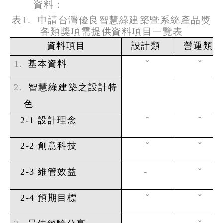
資料：
表
1.
申請台灣優良智慧綠建築暨系統產品獎
各類獎項需提供資料項目一覽表
資料項目
設計類
營運類
ˇ
ˇ
1.
基本資料
2.
智慧綠建築之設計特
色
ˇ
ˇ
2-1
設計理念
ˇ
ˇ
2-2
創意科技
-
ˇ
2-3
維管效益
ˇ
ˇ
2-4
預期目標