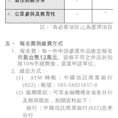
-
ˇ
3.
最佳經驗分享
-
ˇ
4.
公眾參與及教育性
註：
ˇ
為必要項目
;
△
為選擇項目
五、
報名費與繳費方式
1.
報名費：每一件申請參選作品繳交報名
12
費
新台幣
萬元
。資格不符之作品於扣
10%
除
手續費後，退還申請單位。
2.
繳款方式：
(1)
ATM
轉帳：中國信託商業銀行
(822)
；帳號：
185-54021657-0
(2)
臨櫃匯款：可至金融機構全省各分行
及郵局匯款，相關資料如下：
銀行：中國信託商業銀行
(822)
忠孝
分行